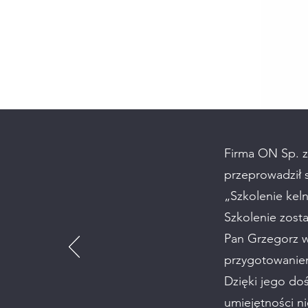
Firma ON Sp. z 
przeprowadził 
„Szkolenie keln
Szkolenie zosta
Pan Grzegorz w
przygotowaniem
Dzięki jego do
umiejętności n