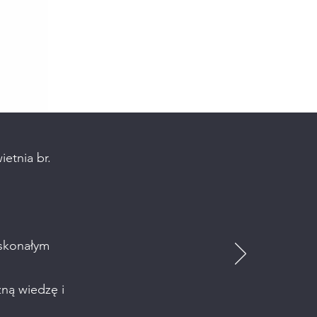
etnia br.
oskonałym
zną wiedzę i