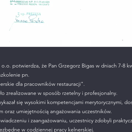
o.o. potwierdza, że Pan Grzegorz Bigas w dniach 7-8 kwi
szkolenie pn.
erskie dla pracowników restauracji".
ło zrealizowane w sposób rzetelny i profesjonalny.
ykazał się wysokimi kompetencjami merytorycznymi, d
 oraz umiejętnością angażowania uczestników.
świadczeniu i zaangażowaniu, uczestnicy zdobyli praktyc
iezbędne w codziennej pracy kelnerskiej.