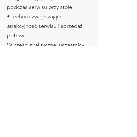
podczas serwisu przy stole
• techniki zwiększające
atrakcyjność serwisu i sprzedaż
potraw
W części praktycznej uczestnicy
przygotowują m.in.:
• flambirowane owoce i desery
(banany, ananas, naleśniki, lody)
• klasyczne dania restauracyjne
przygotowywane przy gościu
• wybrane potrawy mięsne i
drobiowe
• przykładowe dania rybne
przygotowywane metodą flambé