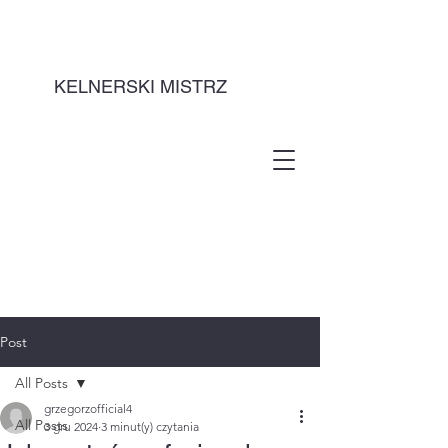
KELNERSKI MISTRZ
Post
All Posts
grzegorzofficial4
All Posts
3 gru 2024
3 minut(y) czytania