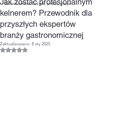
Jak zostać profesjonalnym
Świat kelnera: Szkoła, praca, pasja
kelnerem? Przewodnik dla
przyszłych ekspertów
branży gastronomicznej
Zaktualizowano:
8 sty 2025
Oceniono na NaN z 5 gwiazdek.