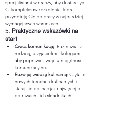
specjalistami w branży, aby dostarczyć 
Ci kompleksowe szkolenia, które 
przygotują Cię do pracy w najbardziej 
wymagających warunkach.
5. 
Praktyczne wskazówki na 
start
Ćwicz komunikację
: Rozmawiaj z 
rodziną, przyjaciółmi i kolegami, 
aby poprawić swoje umiejętności 
komunikacyjne.
Rozwijaj wiedzę kulinarną
: Czytaj o 
nowych trendach kulinarnych i 
staraj się poznać jak najwięcej o 
potrawach i ich składnikach.
Doświadczenie praktyczne
: Nie ma 
nic lepszego niż praktyka – jeśli 
dopiero zaczynasz, spróbuj 
zdobyć doświadczenie, pracując w 
lokalnej restauracji lub na eventach.